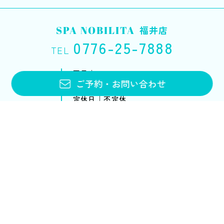
SPA NOBILITA
福井店
0776-25-7888
TEL
平日｜10:00〜20:00
ご予約
・
お問い合わせ
土・日・祝｜10:00〜18:00
定休日｜不定休
お問い合わせフォーム
メニュー・料金
アンチエイジング
ブライダルエステ
スクール