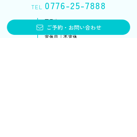
0776-25-7888
TEL
平日｜10:00〜20:00
ご予約
・
お問い合わせ
土・日・祝｜10:00〜18:00
定休日｜不定休
お問い合わせフォーム
メニュー・料金
アンチエイジング
ブライダルエステ
スクール
ブライダルエステトップ
スクールトップ
メニュー&コース
各コースのご案内