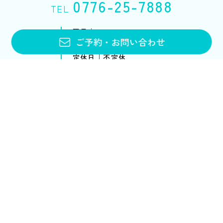
0776-25-7888
TEL
平日｜10:00〜20:00
ご予約
・
お問い合わせ
土・日・祝｜10:00〜18:00
定休日｜不定休
お問い合わせフォーム
メニュー・料金
アンチエイジング
ブライダルエステ
スクール
ブライダルエステトップ
スクールトップ
メニュー&コース
各コースのご案内