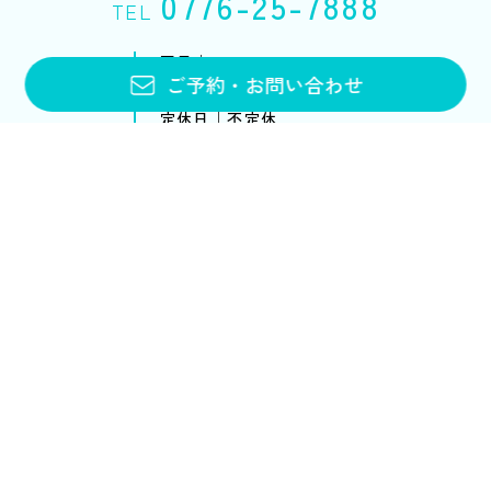
0776-25-7888
TEL
平日｜10:00〜20:00
ご予約
・
お問い合わせ
土・日・祝｜10:00〜18:00
定休日｜不定休
お問い合わせフォーム
メニュー・料金
アンチエイジング
ブライダルエステ
スクール
ブライダルエステトップ
スクールトップ
メニュー&コース
各コースのご案内