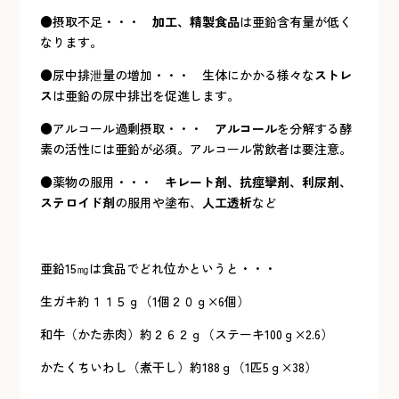
●摂取不足・・・
加工、精製食品
は亜鉛含有量が低く
なります。
●尿中排泄量の増加・・・ 生体にかかる様々な
ストレ
ス
は亜鉛の尿中排出を促進します。
●アルコール過剰摂取・・・
アルコール
を分解する酵
素の活性には亜鉛が必須。アルコール常飲者は要注意。
●薬物の服用・・・
キレート剤、抗痙攣剤、利尿剤、
ステロイド剤
の服用や塗布、
人工透析
など
亜鉛15㎎は食品でどれ位かというと・・・
生ガキ約１１５ｇ（1個２０ｇ×6個）
和牛（かた赤肉）約２６２ｇ（ステーキ100ｇ×2.6）
かたくちいわし（煮干し）約188ｇ（1匹5ｇ×38）