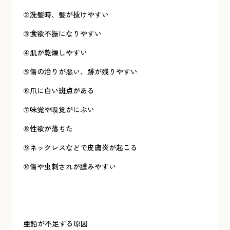
②洗髪時、髪が抜けやすい
③食欲不振になりやすい
④肌が乾燥しやすい
⑤傷の治りが悪い、跡が残りやすい
⑥爪に白い斑点がある
⑦味覚や嗅覚がにぶい
⑧性欲が落ちた
⑨ネックレスなどで皮膚炎が起こる
⑩傷や虫刺されが膿みやすい
亜鉛が不足する原因