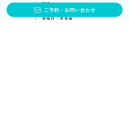
平日｜10:00〜20:00
ご予約
・
お問い合わせ
土・日・祝｜10:00〜18:00
定休日｜不定休
お問い合わせフォーム
メニュー・料金
アンチエイジング
ブライダルエステ
スクール
ブライダルエステトップ
スクールトップ
メニュー&コース
各コースのご案内
スパノビリタについて
取扱商品について