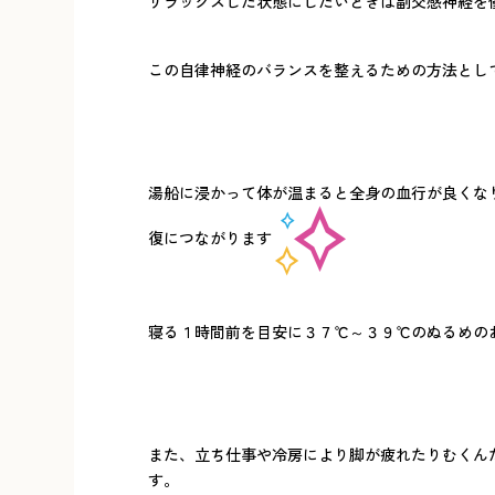
リラックスした状態にしたいときは副交感神経を
この自律神経のバランスを整えるための方法とし
湯船に浸かって体が温まると全身の血行が良くな
復につながります
寝る１時間前を目安に３７℃～３９℃のぬるめの
また、立ち仕事や冷房により脚が疲れたりむくん
す。