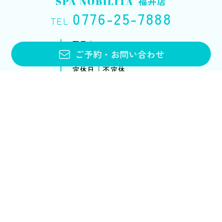
SPA NOBILITA
福井店
0776-25-7888
TEL
平日｜10:00〜20:00
ご予約
・
お問い合わせ
土・日・祝｜10:00〜18:00
定休日｜不定休
お問い合わせフォーム
メニュー・料金
アンチエイジング
ブライダルエステ
スクール
ブライダルエステトップ
スクールトップ