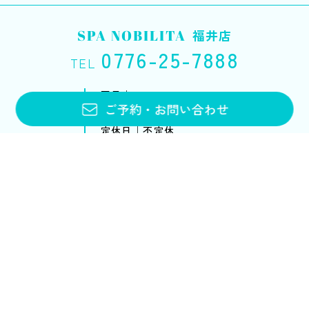
SPA NOBILITA
福井店
0776-25-7888
TEL
平日｜10:00〜20:00
ご予約
・
お問い合わせ
土・日・祝｜10:00〜18:00
定休日｜不定休
お問い合わせフォーム
メニュー・料金
アンチエイジング
ブライダルエステ
スクール