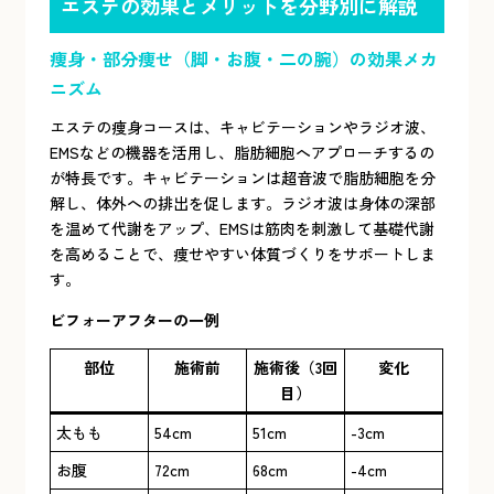
エステの効果とメリットを分野別に解説
痩身・部分痩せ（脚・お腹・二の腕）の効果メカ
ニズム
エステの痩身コースは、キャビテーションやラジオ波、
EMSなどの機器を活用し、脂肪細胞へアプローチするの
が特長です。キャビテーションは超音波で脂肪細胞を分
解し、体外への排出を促します。ラジオ波は身体の深部
を温めて代謝をアップ、EMSは筋肉を刺激して基礎代謝
を高めることで、痩せやすい体質づくりをサポートしま
す。
ビフォーアフターの一例
部位
施術前
施術後（3回
変化
目）
太もも
54cm
51cm
-3cm
お腹
72cm
68cm
-4cm