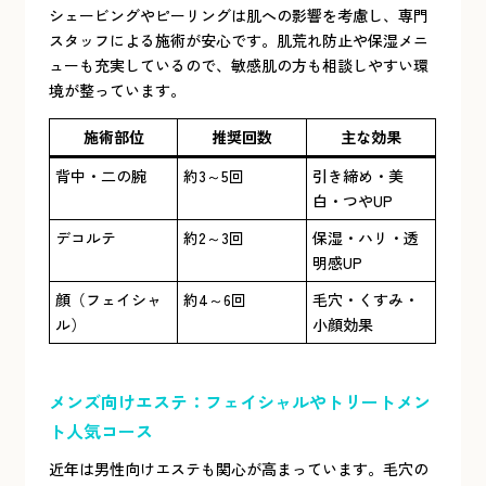
シェービングやピーリングは肌への影響を考慮し、専門
スタッフによる施術が安心です。肌荒れ防止や保湿メニ
ューも充実しているので、敏感肌の方も相談しやすい環
境が整っています。
施術部位
推奨回数
主な効果
背中・二の腕
約3～5回
引き締め・美
白・つやUP
デコルテ
約2～3回
保湿・ハリ・透
明感UP
顔（フェイシャ
約4～6回
毛穴・くすみ・
ル）
小顔効果
メンズ向けエステ：フェイシャルやトリートメン
ト人気コース
近年は男性向けエステも関心が高まっています。毛穴の