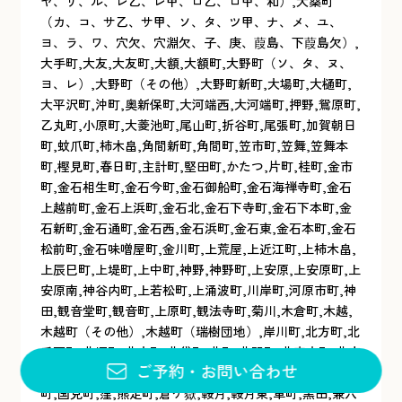
ヤ、リ、ル、レ乙、レ甲、ロ乙、ロ甲、和）,大桑町
（カ、コ、サ乙、サ甲、ソ、タ、ツ甲、ナ、メ、ユ、
ヨ、ラ、ワ、穴欠、穴淵欠、子、庚、葭島、下葭島欠）,
大手町,大友,大友町,大額,大額町,大野町（ソ、タ、ヌ、
ヨ、レ）,大野町（その他）,大野町新町,大場町,大樋町,
大平沢町,沖町,奥新保町,大河端西,大河端町,押野,鴛原町,
乙丸町,小原町,大菱池町,尾山町,折谷町,尾張町,加賀朝日
町,蚊爪町,柿木畠,角間新町,角間町,笠市町,笠舞,笠舞本
町,樫見町,春日町,主計町,堅田町,かたつ,片町,桂町,金市
町,金石相生町,金石今町,金石御船町,金石海禅寺町,金石
上越前町,金石上浜町,金石北,金石下寺町,金石下本町,金
石新町,金石通町,金石西,金石浜町,金石東,金石本町,金石
松前町,金石味噌屋町,金川町,上荒屋,上近江町,上柿木畠,
上辰巳町,上堤町,上中町,神野,神野町,上安原,上安原町,上
安原南,神谷内町,上若松町,上涌波町,川岸町,河原市町,神
田,観音堂町,観音町,上原町,観法寺町,菊川,木倉町,木越,
木越町（その他）,木越町（瑞樹団地）,岸川町,北方町,北
千石町,北塚町,北寺町,北袋町,北町,北間町,北森本町,北安
ご予約
・
お問い合わせ
江,北安江町,木ノ新保町,木曳野,京町,清川町,清瀬町,桐山
町,国見町,窪,熊走町,倉ケ嶽,鞍月,鞍月東,車町,黒田,兼六