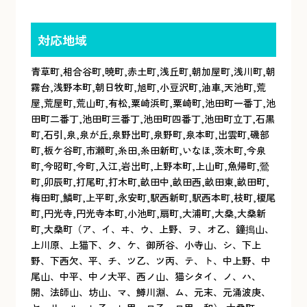
対応地域
青草町,相合谷町,暁町,赤土町,浅丘町,朝加屋町,浅川町,朝
霧台,浅野本町,朝日牧町,旭町,小豆沢町,油車,天池町,荒
屋,荒屋町,荒山町,有松,粟崎浜町,粟崎町,池田町一番丁,池
田町二番丁,池田町三番丁,池田町四番丁,池田町立丁,石黒
町,石引,泉,泉が丘,泉野出町,泉野町,泉本町,出雲町,磯部
町,板ケ谷町,市瀬町,糸田,糸田新町,いなほ,茨木町,今泉
町,今昭町,今町,入江,岩出町,上野本町,上山町,魚帰町,鶯
町,卯辰町,打尾町,打木町,畝田中,畝田西,畝田東,畝田町,
梅田町,鱗町,上平町,永安町,駅西新町,駅西本町,枝町,榎尾
町,円光寺,円光寺本町,小池町,扇町,大浦町,大桑,大桑新
町,大桑町（ア、イ、ヰ、ウ、上野、ヲ、オ乙、鐘搗山、
上川原、上猫下、ク、ケ、御所谷、小寺山、シ、下上
野、下西欠、平、チ、ツ乙、ツ丙、テ、ト、中上野、中
尾山、中平、中ノ大平、西ノ山、猫シタイ、ノ、ハ、
開、法師山、坊山、マ、鱒川淵、ム、元末、元涌波庚、