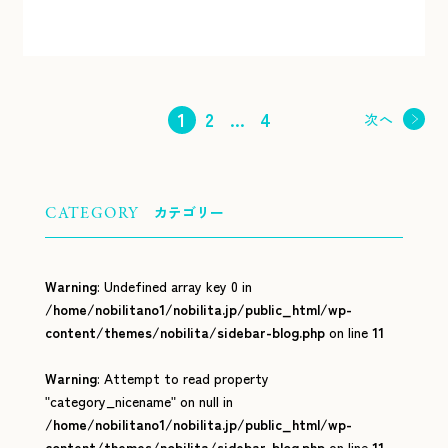
1
2
…
4
投
次へ
稿
の
ペ
カテゴリー
CATEGORY
ー
ジ
送
Warning
: Undefined array key 0 in
り
/home/nobilitano1/nobilita.jp/public_html/wp-
content/themes/nobilita/sidebar-blog.php
on line
11
Warning
: Attempt to read property
"category_nicename" on null in
/home/nobilitano1/nobilita.jp/public_html/wp-
content/themes/nobilita/sidebar-blog.php
on line
11